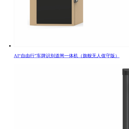
AI“自由行”车牌识别道闸一体机（旗舰无人值守版）