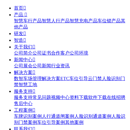
首页

产品

智慧车行产品
智慧人行产品
智慧充电产品
车位锁产品
其
他产品
研发

智造

关于我们

公司简介
公司证书
合作客户
公司环境
新闻中心

公司展会
公司新闻
行业资讯
解决方案

数智车场管理解决方案
ETC
车位引导
云门禁
人脸识别门
禁
智慧工地
服务支持

服务支持
常见问题
视频中心
资料下载
软件下载
在线招骋
售后中心
工程案例

车牌识别案例
人行通道闸案例
人脸识别通道案例
人脸识
别门禁案例
车位引导案例
其他案例
联系我们
