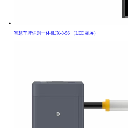
智慧车牌识别一体机JX-8-56 （LED竖屏）