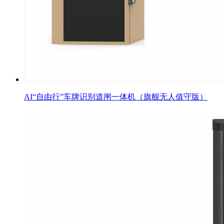
AI“自由行”车牌识别道闸一体机（旗舰无人值守版）