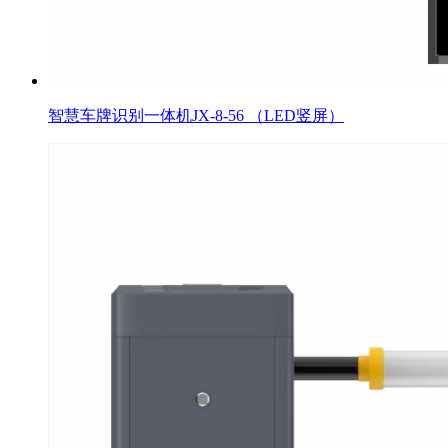
智慧车牌识别一体机JX-8-56 （LED竖屏）