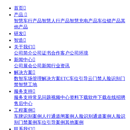
首页

产品

智慧车行产品
智慧人行产品
智慧充电产品
车位锁产品
其
他产品
研发

智造

关于我们

公司简介
公司证书
合作客户
公司环境
新闻中心

公司展会
公司新闻
行业资讯
解决方案

数智车场管理解决方案
ETC
车位引导
云门禁
人脸识别门
禁
智慧工地
服务支持

服务支持
常见问题
视频中心
资料下载
软件下载
在线招骋
售后中心
工程案例

车牌识别案例
人行通道闸案例
人脸识别通道案例
人脸识
别门禁案例
车位引导案例
其他案例
联系我们
